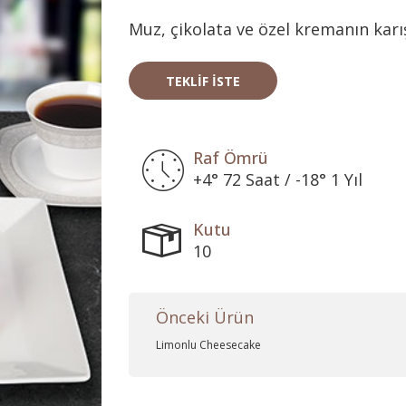
Muz, çikolata ve özel kremanın karış
TEKLIF İSTE
Raf Ömrü
+4° 72 Saat / -18° 1 Yıl
Kutu
10
Önceki Ürün
Limonlu Cheesecake