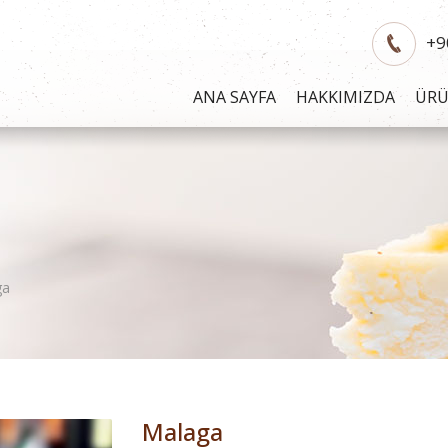
+9
ANA SAYFA
HAKKIMIZDA
ÜR
ga
Malaga