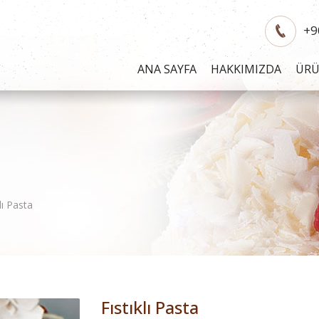
+9
ANA SAYFA
HAKKIMIZDA
ÜR
klı Pasta
Fıstıklı Pasta